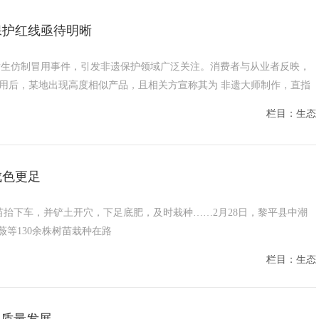
保护红线亟待明晰
发生仿制冒用事件，引发非遗保护领域广泛关注。消费者与从业者反映，
入使用后，某地出现高度相似产品，且相关方宣称其为 非遗大师制作，直指
栏目：生态
成色更足
来的树苗抬下车，并铲土开穴，下足底肥，及时栽种……2月28日，黎平县中潮
等130余株树苗栽种在路
栏目：生态
高质量发展