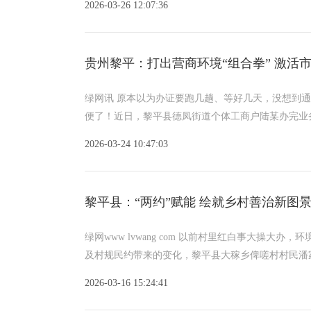
2026-03-26 12:07:36
贵州黎平：打出营商环境“组合拳” 激活市
绿网讯 原本以为办证要跑几趟、等好几天，没想到通过&l
便了！近日，黎平县德凤街道个体工商户陆某办完业
2026-03-24 10:47:03
黎平县：“两约”赋能 绘就乡村善治新图
绿网www lvwang com 以前村里红白事大操
及村规民约带来的变化，黎平县大稼乡俾嗟村村民潘
2026-03-16 15:24:41