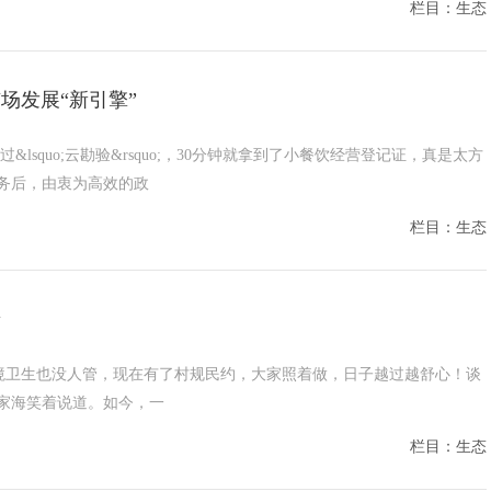
栏目：生态
场发展“新引擎”
squo;云勘验&rsquo;，30分钟就拿到了小餐饮经营登记证，真是太方
务后，由衷为高效的政
栏目：生态
景
大办，环境卫生也没人管，现在有了村规民约，大家照着做，日子越过越舒心！谈
家海笑着说道。如今，一
栏目：生态