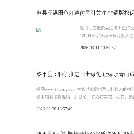
歙县汪满田鱼灯遭仿冒引关注 非遗版权
近日，安徽歙县汪满田鱼灯
120 只正宗汪满田鱼灯投
2026-03-11 10:50:37
黎平县：科学推进国土绿化 让绿水青山
绿网www lvwang com 大家过来搭把手，把拉
镇中潮村植树现场一片繁忙。群众把茶花、桂花、紫薇
2026-02-28 16:57:49
黎平县“三举措”推动招商提质增效 赋能