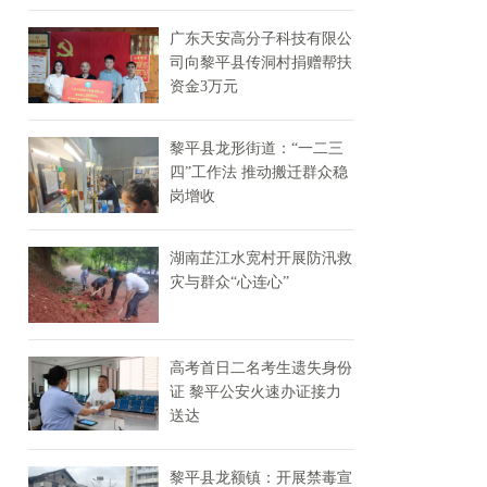
广东天安高分子科技有限公
司向黎平县传洞村捐赠帮扶
资金3万元
黎平县龙形街道：“一二三
四”工作法 推动搬迁群众稳
岗增收
湖南芷江水宽村开展防汛救
灾与群众“心连心”
高考首日二名考生遗失身份
证 黎平公安火速办证接力
送达
黎平县龙额镇：开展禁毒宣