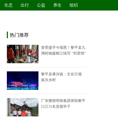
生态
出行
公益
养生
组织
绿色产业
节能减排
环境保护
新能源
热门推荐
曾受援手今报恩！黎平县九
潮村驰援榕江续写 “邻里情”
黎平县肇兴镇：文化引领
振兴乡村
广东雍憬明珠集团资助黎平
口江31名贫困学子