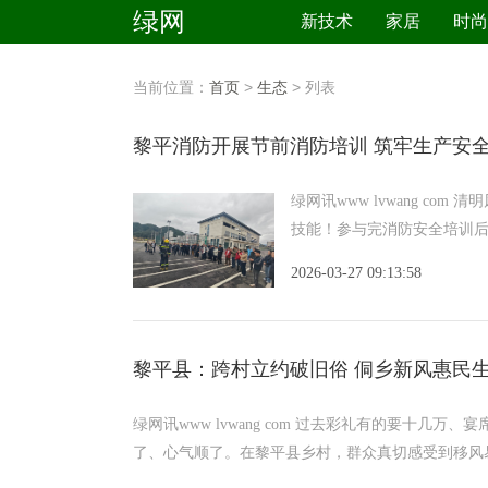
绿网
新技术
家居
时尚
当前位置：
首页
>
生态
> 列表
黎平消防开展节前消防培训 筑牢生产安
绿网讯www lvwang c
技能！参与完消防安全培训
2026-03-27 09:13:58
黎平县：跨村立约破旧俗 侗乡新风惠民
​绿网讯www lvwang com 过去彩礼有的要十
了、心气顺了。在黎平县乡村，群众真切感受到移风