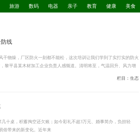
旅游
数码
电器
亲子
教育
健康
美食
污染防治
全防线
om 清明风干物燥，厂区防火一刻都不能松，这次培训让我们学到了实打实的防火
后，黎平县某木材加工企业负责人感慨道。清明将至，气温回升、风力增
栏目：生态
生
几万、宴席几十桌，积蓄掏空还欠账；如今彩礼不超3万元、婚事简办，负担轻
易俗带来的新变化。近年来