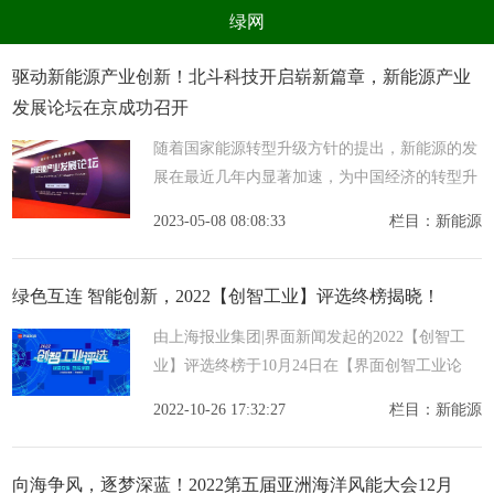
绿网
组织
养生
公益
出行
驱动新能源产业创新！北斗科技开启崭新篇章，新能源产业
发展论坛在京成功召开
生态
美食
健康
教育
随着国家能源转型升级方针的提出，新能源的发
亲子
电器
数码
旅游
展在最近几年内显著加速，为中国经济的转型升
时尚
家居
新技术
新能源
级注入了新的动力。新能源产业已经成为了经济
2023-05-08 08:08:33
栏目：新能源
增长和转型升级的重要引擎，也是经济高质量发
环境保护
节能减排
绿色产业
污染防治
展的重
绿色互连 智能创新，2022【创智工业】评选终榜揭晓！
由上海报业集团|界面新闻发起的2022【创智工
业】评选终榜于10月24日在【界面创智工业论
坛】云峰会上正式揭晓,最终30家工业企业与1位
2022-10-26 17:32:27
栏目：新能源
影响力人物荣登榜单,展现优秀企业对工业领域
发展所做的卓越
向海争风，逐梦深蓝！2022第五届亚洲海洋风能大会12月