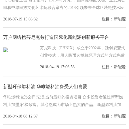
【记者张玉国 贵阳报导】2018年7月8日，由新健和区块链产业发展公
司和中华民族文化艺术院联合举办的2018引领未来全球区块链技术应
用高峰论坛在贵阳隆重召开。论坛聚集了区块链技术应用专
2018-07-19 15:08:32
栏目：新能源
万户网络携芬尼克兹打造国际化新能源创新服务平台
芬尼科技（PHNIX）成立于2002年，独创裂变式
创业模式，用人民币选举总经理方式的方式先后
裂变出8家子公司。近日，万户网络与广东芬尼
2018-04-19 17:06:56
栏目：新能源
克兹节能设备有限公司签订了网站建设合约；
2010年成立芬尼
新型环保燃料油 华唯燃料油备受人们喜爱
华唯燃料油怎么样?它是当前最好的投资项目,众多投资者通过新型燃
料油加盟,轻松致富。其必然成为市场上热卖的产品。新型燃料油加
盟,华唯燃料油,新型环保燃气,深受人们的喜爱。成为代理商,致富无
2018-04-18 08:12:37
栏目：新能源