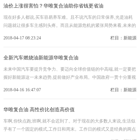
油价上涨很害怕？华唯复合油助你省钱更省油
现在好多人都说,买车容易养车难。且不说汽车的日常保养,光是油耗
问题就让很多车主感到头疼。而且从能源危机的紧张局势来看,未来的
油价估计还是要继续上涨。现在好了,华唯复合油让横空出世,以其
2018-04-17 08:23:24
栏目：新能源
全新汽车燃烧油新能源华唯复合油
未来中国汽车要提升竞争力、要迈向全球价值链的中高端,就一定要把
握好新能源这一未来趋势,提前做好产业布局。中国政府一贯十分重视
新能源汽车的发展,且发展新能源汽车也符合中国蓝天保卫战改善大气
2018-04-16 16:47:07
栏目：新能源
华唯复合油 高性价比创造高价值
车啊,你快点跑;班啊,就不会迟到了。对于现在的大多数人来说,生活似
乎有了一个固定的模式,工作日和周末。工作日的模式又是经典的两点
一线。大概其中唯一的变数就是打卡时间了。时间早晚取决于出