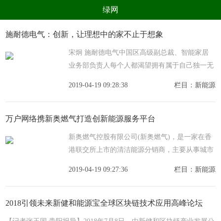
绿网
组织
养生
公益
出行
施耐德电气：创新，让理想中的家不止于想象
生态
美食
健康
教育
宋炯 施耐德电气中国区高级副总裁、智能家居
业务部负责人每个人都渴望拥有属于自己独一无
亲子
电器
数码
旅游
二的家，家，可以是一间屋子，一个舒适角落，
2019-04-19 09:28:38
栏目：新能源
时尚
家居
新技术
新能源
也可以是一种陪伴寄托，一份抚慰心安。它的魔
力在于
环境保护
节能减排
绿色产业
污染防治
万户网络携新奥燃气打造创新能源服务平台
新奥燃气控股有限公司(新奥燃气)，是一家在香
港联交所上市的清洁能源分销商，主要从事城市
管道天然气、LPG(液化石油气)、车用燃气(CNG
2019-04-19 09:27:36
栏目：新能源
和LNG)、二甲醚等清洁能源的分销和非管输能
源的配送业务，
2018引领未来新健和能源宝全球区块链技术应用高峰论坛