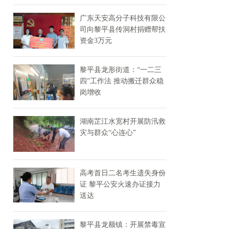
广东天安高分子科技有限公
司向黎平县传洞村捐赠帮扶
资金3万元
黎平县龙形街道：“一二三
四”工作法 推动搬迁群众稳
岗增收
湖南芷江水宽村开展防汛救
灾与群众“心连心”
高考首日二名考生遗失身份
证 黎平公安火速办证接力
送达
黎平县龙额镇：开展禁毒宣