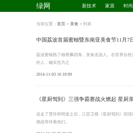
绿网
新技术
家居
时尚
当前位置：
首页
>
美食
> 列表
中国荔波首届蜜柚暨东南亚美食节11月7
荔波蜜柚熟了柚香飘四海，美食送游人。在世界自然
的人，确实也为之
2014-11-03 16:18:09
《星厨驾到》三强争霸赛战火燃起 星厨
送走了贾玲和明道之后，江苏卫视《星厨驾到》四强
挑战等待着他们。