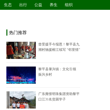
生态
出行
公益
养生
组织
绿色产业
节能减排
环境保护
新能源
热门推荐
曾受援手今报恩！黎平县九
潮村驰援榕江续写 “邻里情”
黎平县肇兴镇：文化引领
振兴乡村
广东雍憬明珠集团资助黎平
口江31名贫困学子