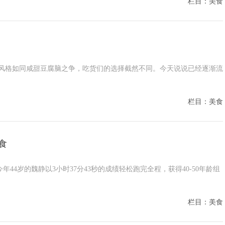
栏目：美食
风格如同咸甜豆腐脑之争，吃货们的选择截然不同。今天说说已经逐渐流
栏目：美食
食
今年44岁的魏静以3小时37分43秒的成绩轻松跑完全程，获得40-50年龄组
栏目：美食