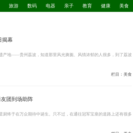
旅游
数码
电器
亲子
教育
健康
美食
污染防治
日揭幕
遗产地——贵州荔波，知道那里风光旖旎、风情浓郁的人很多，到了荔波
栏目：美食
亲友团到场助阵
星厨终于在万众期待中诞生。只不过，在通往冠军宝座的道路上还有很多