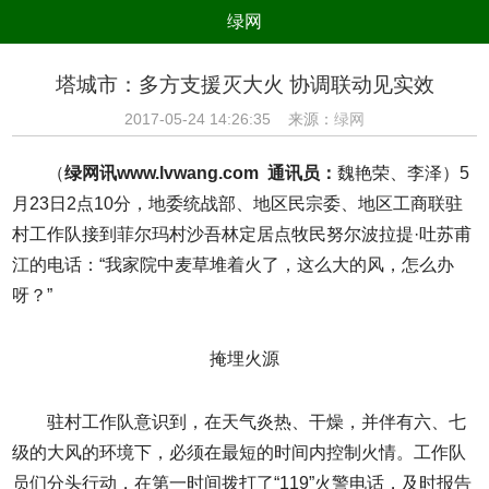
绿网
组织
养生
公益
出行
塔城市：多方支援灭大火 协调联动见实效
生态
美食
健康
教育
2017-05-24 14:26:35 来源：
绿网
亲子
电器
数码
旅游
（
绿网讯www.lvwang.com 通讯员：
魏艳荣、李泽）5
时尚
家居
新技术
新能源
月23日2点10分，地委统战部、地区民宗委、地区工商联驻
村工作队接到菲尔玛村沙吾林定居点牧民努尔波拉提·吐苏甫
环境保护
节能减排
绿色产业
污染防治
江的电话：“我家院中麦草堆着火了，这么大的风，怎么办
呀？”
掩埋火源
驻村工作队意识到，在天气炎热、干燥，并伴有六、七
级的大风的环境下，必须在最短的时间内控制火情。工作队
员们分头行动，在第一时间拨打了“119”火警电话，及时报告