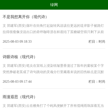
绿网
组织
养生
公益
出行
不是我想离开你（现代诗）
生态
美食
健康
教育
文 郑建军(西安)落叶在街角打起旋转风说该往更远的堤岸影子被路灯
拉得很瘦像没说出口的牵绊咖啡渍在杯底结了茧糖罐空得只剩下从前
亲子
电器
数码
旅游
时钟跳过约定的老东方回声在
2025-08-03 09:18:33
栏目：时尚
时尚
家居
新技术
新能源
环境保护
节能减排
绿色产业
污染防治
诗眼诗核（现代诗）
文 郑建军(西安)笔尖在宣纸上浸染纸皱墨香漫过了陈年的窗棂某个字
突然挣破老茧成了诗句跳动的灵魂分行里藏着未说的旧伤标点是沉默
的余震当意象在句末扎下根脉
2025-08-03 09:17:44
栏目：时尚
雨漫遐思（现代诗）
文 郑建军(西安)云在檐角打了个盹风便解开了所有缆绳雨珠踩着瓦当