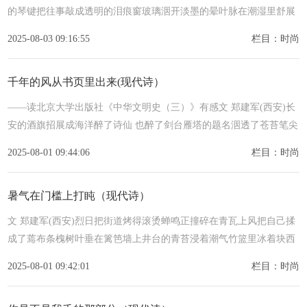
的琴键把往事敲成透明的泪痕窗玻璃洇开淡墨的晕叶脉在潮湿里舒展
年轮某片叶子突然记起你去年
2025-08-03 09:16:55
栏目：时尚
千年的风从书页里出来(现代诗）
——读北京大学出版社《中华文明史（三）》有感文 郑建军(西安)长
安的酒旗招展成海洋醉了诗仙 也醉了剑台雁塔的题名洇透了苍苔笔尖
挑着青云的期待诗卷中躺着千行月光
2025-08-01 09:44:06
栏目：时尚
暑气在门槛上打盹（现代诗）
文 郑建军(西安)烈日把街道烤得滚烫蝉鸣正撞碎在青瓦上风把自己揉
成了蔫布条槐树叶垂在篱笆墙上井台的青苔浸着潮气竹篮里冰着块西
瓜瓤晾衣绳垂着半干的衣衫晾
2025-08-01 09:42:01
栏目：时尚