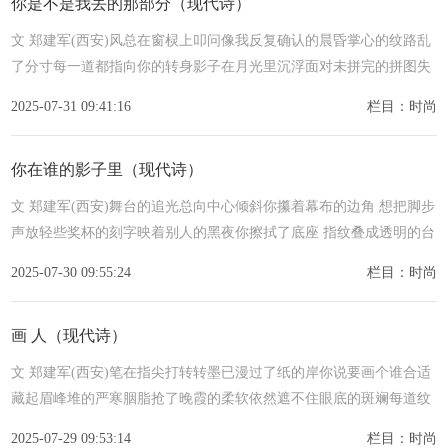
你是不是我丢的那部分（现代诗）
文 郑建军(西安)风总在窗棂上叩问像我反复确认的晨昏掌心的纹路乱
了分寸每一道都指向你的转身影子在月光里沉浮面对未拼完的拼图失
神我数着岁月的过往每一道都
2025-07-31 09:41:16
栏目：时尚
你在谁的影子里（现代诗）
文 郑建军(西安)舞台的追光总向中心倾斜你攥着幕布的边角 想把脚步
声放轻些奖杯的刻字映着别人的黑夜你擦拭了底座 指纹叠成透明的台
阶教科书的插画替谁留了折页你站
2025-07-30 09:55:24
栏目：时尚
画 人（现代诗）
文 郑建军(西安)笔在指尖打转转墨已漫过了纸的岸你说要画个谁合适
藏起眉峰堆的严寒胭脂抢了晚霞的柔软依然遮不住眼底的斑斓每道纹
路都刻意遮挡唯有晕开的墨知
2025-07-29 09:53:14
栏目：时尚