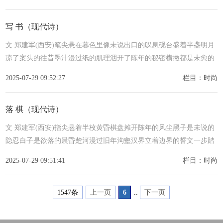
写 书（现代诗）
文 郑建军(西安)笔尖悬在暮色里像未说出口的叹息砚台盛着半盏明月
凉了案头的往昔墨汁漫过纸的肌理洇开了陈年的秘密横撇都是未愈的
疤痕竖弯钩住了旧时朝夕
2025-07-29 09:52:27
栏目：时尚
落 棋（现代诗）
文 郑建军(西安)指尖悬着半枚黄昏棋盘摊开陈年的风尘黑子是未说的
隐忍白子是欲落的晨昏楚河漫过旧年沟壑汉界立着边界的誓文一步踏
碎梦里乾坤一步扶起镜中真身
2025-07-29 09:51:41
栏目：时尚
1547条
上一页
6
..
下一页